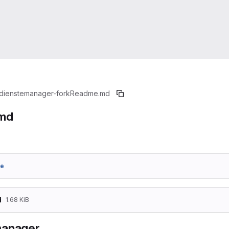
dienstemanager-fork
Readme.md
md
3e
d
1.68 KiB
manager