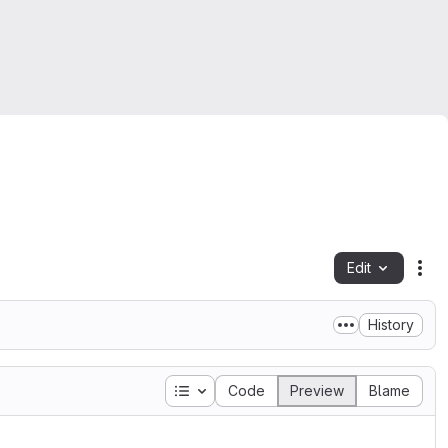
Edit
Fil
History
Table of contents
Code
Preview
Blame