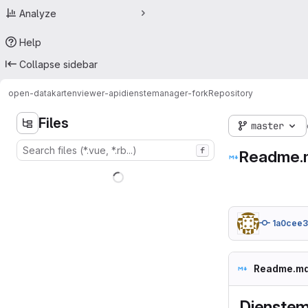
Analyze
Help
Collapse sidebar
open-data
kartenviewer-api
dienstemanager-fork
Repository
Files
master
f
Readme.
1a0cee
Readme.m
Dienste