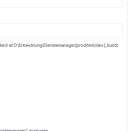
dard ist D:\Entwicklung\Dienstemanager[prod/test/dev]_build)
ienstemanager“ erzeugen.