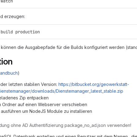
 watch
ld erzeugen:
 build production
n können die Ausgabepfade für die Builds konfiguriert werden (stan
tion
handbuch
)
er letzten stabilen Version:
https://bitbucket.org/geowerkstatt-
ienstemanager/downloads/Dienstemanager_latest_stable.zip
eladenes Zip entpacken
n Ordner auf einen Webserver verschieben
l ausführen um NodeJS Module zu installieren
dung ohne AD Authentifizierung package_no_ad.json verwenden!
greSQL Datenbank erstellen und einen Benutzer mit dem Namen „d