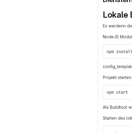
Lokale 
Es werdenn die
NodeJS Module 
npm instal
config_templat
Projekt starten:
npm start
Als Buildtool 
Starten des l