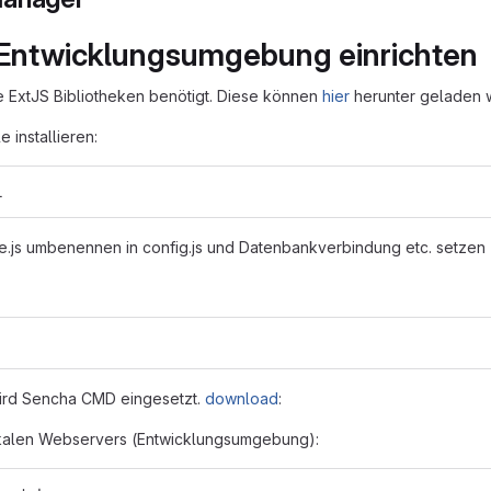
Entwicklungsumgebung einrichten
 ExtJS Bibliotheken benötigt. Diese können
hier
herunter geladen w
installieren:
l
e.js umbenennen in config.js und Datenbankverbindung etc. setzen
wird Sencha CMD eingesetzt.
download
:
okalen Webservers (Entwicklungsumgebung):