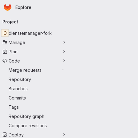
Homepage
Skip to main content
Explore
Primary navigation
Project
D
dienstemanager-fork
Manage
Plan
Code
Merge requests
-
Repository
Branches
Commits
Tags
Repository graph
Compare revisions
Deploy