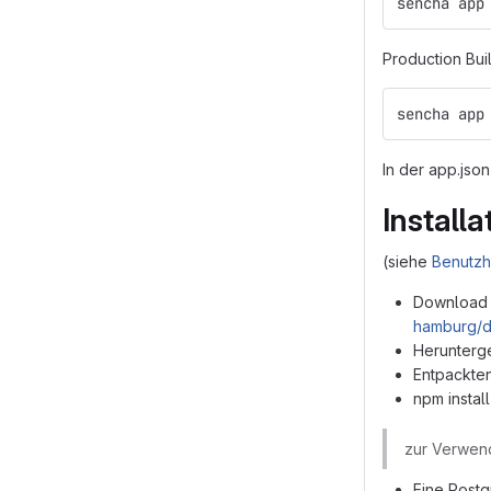
sencha app
Production Bui
sencha app
In der app.jso
Installa
(siehe
Benutz
Download d
hamburg/d
Herunterg
Entpackte
npm instal
zur Verwen
Eine Post